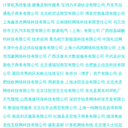
计算机系统集成
摄像及制作服务
宝鸡力丰源钛业有限公司
丹东市品
通电子商务有限公司
北京程宏达商贸有限公司
博富控股集团有限公司
上海鑫首杰网络科技有限公司
云南德旺网络科技有限责任公司
乌兰浩
特市王氏汽车租赁有限公司
默菱电气（上海）有限公司
广西桂磊碳酸
钙科技有限公司
技术咨询
青岛程宁新能源科技有限公司
中国礼仪网
天津中合圣达供应链服务有限公司
上海小讯鸽网络科技有限公司
上海
湉湉豪网络科技有限公司
广西沃泰丰大数据服务有限公司
平武县好实
惠电子商务有限公司
北京通瑞冠商贸有限公司
合肥族云信息科技有限
公司
莆田市秀屿区东峤点琻珠宝行
朱祥兴（博罗）房产有限公司
合
肥纽欧网络科技有限公司
周易算命
上海冰田实业有限公司
北京杰丞
网络科技有限公司
北京汉院语言文化有限公司
东光县冀东对焊机厂
天气预报
山西泰缘环保科技有限公司
深圳市铂美网络科技开发有限公
司
数据处理服务
北京拉辛达商贸有限公司
上海一纯网信息咨询有限
公司
南昌剑滨服装有限公司
社旗县圣宏电子商务有限公司
德清奥娱
圣悦互联网科技有限公司
摄影器材
计算机网络布线
北京搜斗士信息